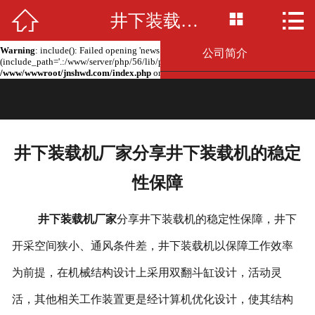



Warning
: include(news.php): failed to open stream: No such file or directory in
井下装载机厂家分享井下装载机的稳定性保障
网站首页

/www/wwwroot/jnshwd.com/index.php
on line
2
Warning
: include(): Failed opening 'news.php' for inclusion
公司简介
(include_path='.:/www/server/php/56/lib/php') in
/www/wwwroot/jnshwd.com/index.php
on line
2
产品展示
新闻资讯
井下装载机厂家分享井下装载机的稳定
留言板
性保障
联系我们
井下装载机厂家
分享井下装载机的稳定性保障，井下
厂房场景
开采空间狭小、通风条件差，井下装载机以保障工作效率
为前提，在机械结构设计上采用双翻斗缸设计，活动灵
活，其他相关工作装置更是经计算机优化设计，使其结构