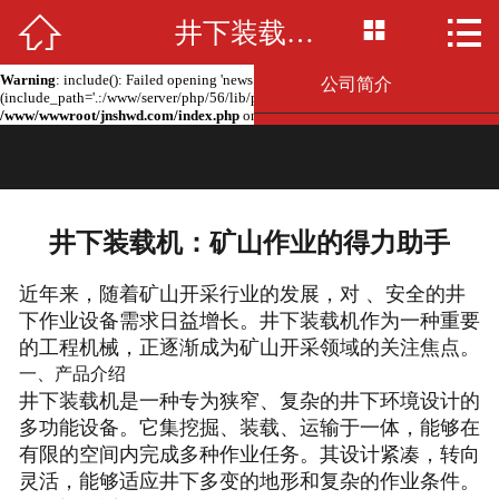



Warning
: include(news.php): failed to open stream: No such file or directory in
井下装载机：矿山作业的得力助手
网站首页

/www/wwwroot/jnshwd.com/index.php
on line
2
Warning
: include(): Failed opening 'news.php' for inclusion
公司简介
(include_path='.:/www/server/php/56/lib/php') in
/www/wwwroot/jnshwd.com/index.php
on line
2
产品展示
新闻资讯
井下装载机：矿山作业的得力助手
留言板
近年来，随着矿山开采行业的发展，对 、安全的井
联系我们
下作业设备需求日益增长。井下装载机作为一种重要
的工程机械，正逐渐成为矿山开采领域的关注焦点。
厂房场景
一、产品介绍
井下装载机是一种专为狭窄、复杂的井下环境设计的
多功能设备。它集挖掘、装载、运输于一体，能够在
有限的空间内完成多种作业任务。其设计紧凑，转向
灵活，能够适应井下多变的地形和复杂的作业条件。